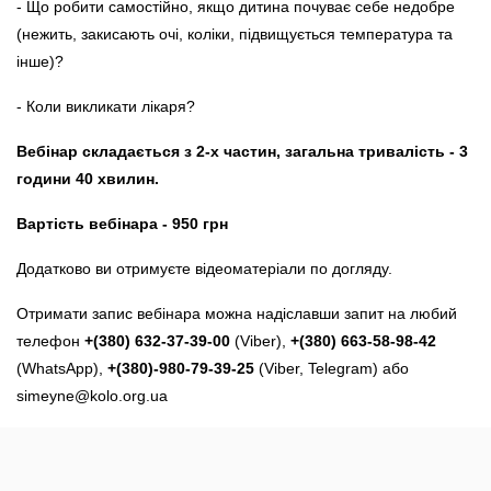
- Що робити самостійно, якщо дитина почуває себе недобре
(нежить, закисають очі, коліки, підвищується температура та
інше)?
- Коли викликати лікаря?
Вебінар складається з 2-х частин, загальна тривалість - 3
години 40 хвилин.
Вартість вебінара - 950 грн
Додатково ви отримуєте відеоматеріали по догляду.
Отримати запис вебінара можна надіславши запит на любий
телефон
+(380) 632-37-39-00
(Viber),
+(380) 663-58-98-42
(WhatsApp),
+(380)-980-79-39-25
(Viber, Telegram) або
simeyne@kolo.org.ua